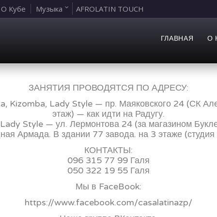
О Кубе
Музыка
AFROLATIN TOUCH
ГЛАВНАЯ
О 
ЗАНЯТИЯ ПРОВОДЯТСЯ ПО АДРЕСУ:
ta, Kizomba, Lady Style — пр. Маяковского 24 (СК Ал
этаж) — как идти на Радугу.
dy Style — ул. Лермонтова 24 (за магазином Буклет
ная Армада. В здании 77 завода. на 3 этаже (студи
КОНТАКТЫ:
096 315 77 99 Галя
050 322 19 55 Галя
Мы в FaceBook:
https://www.facebook.com/casalatinazp/