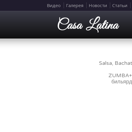
Видео
Галерея
Новости
Статьи
Salsa, Bacha
ZUMBA+La
бильярд